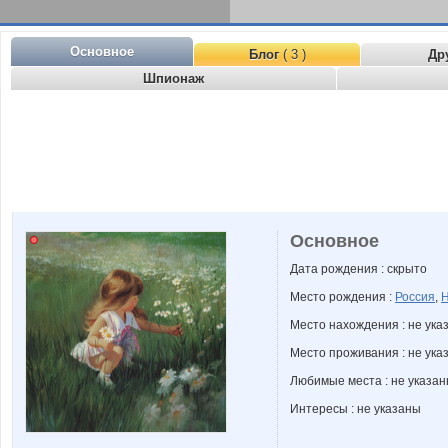
Основное
Блог
( 3 )
Др
Шпионаж
Основное
Дата рождения : скрыто
Место рождения :
Россия
,
Н
Место нахождения : не ука
Место проживания : не ука
Любимые места : не указа
Интересы : не указаны