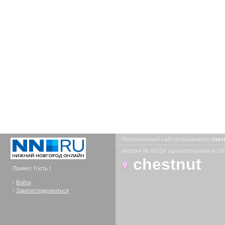
Персональный сайт пользователя
ches
портрет № 68714 зарегистрирован в 200
chestnut
Привет, Гость !
-
Войти
-
Зарегистрироваться