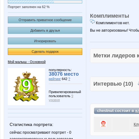
Портрет заполнен на 62 %
Комплименты
Отправить приватное сообщение
Комплиментов нет.
Вы не авторизованы! Чтоб
Добавить в друзья
Игнорировать
Сделать подарок
Метки лидеров
Мой малыш - Основной
популярность:
38076 место
рейтинг
642
?
Интервью (10)
Привилегированный
пользователь
9
уровня
chestnut состоит в
к
Статистика портрета:
Кл
сейчас просматривают портрет - 0